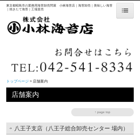
東京都昭島市の業務用海苔卸売問屋 小林海苔店｜海苔卸売｜美味しい海苔
｜焼きたて海苔｜工場直売
トップページ
商品紹介
海苔ができるまで
店舗案内
セール情報
トップページ
店舗案内
店舗案内
会社概要
個人情報保護方針
↑ page top
杉の葉茶
八王子支店（八王子総合卸売センター 場内）
商品に関するお問合せ